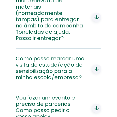
muito elevada de
materiais
(nomeadamente
tampas) para entregar
no âmbito da campanha
Toneladas de ajuda.
Posso ir entregar?
Considerando que é uma quantidade
elevada, a entrega terá de ser
Como posso marcar uma
combinada com a Central de Triagem da
visita de estudo/ação de
sua área de residência, pelo que deverá
sensibilização para a
contactar o serviço de atendimento da
minha escola/empresa?
Linha da Reciclagem gratuitamente
através do telefone 800 911 400,
Deverá enviar um email para a Linha da
email:
atendimento@linhadareciclagem.pt
,
Reciclagem,
Vou fazer um evento e
atendimento@linhadareciclagem.pt
para fazer o agendamento para a
com informação da escola/empresa, nº
preciso de parcerias.
entrega.
de participantes e sugestão de data,
Como posso pedir o
para possamos responder com a
vosso apoio?