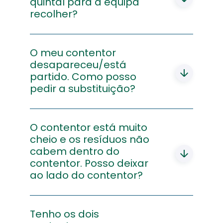
despejados. Se estiverem acorrentados,
quintal para a equipa
a equipa não poderá recolher.
recolher?
Não. A equipa de recolha não tem
autorização para entrar em propriedade
O meu contentor
privada, estes devem ser colocados no
desapareceu/está
exterior da propriedade, no dia anterior
partido. Como posso
ao estipulado no calendário que foi
pedir a substituição?
divulgado.
Deverá contactar o serviço de
atendimento da Linha da Reciclagem
O contentor está muito
gratuitamente através do telefone 800
cheio e os resíduos não
911 400,
cabem dentro do
email:
contentor. Posso deixar
atendimento@linhadareciclagem.pt
,
para pedir essa substituição.
ao lado do contentor?
Sim, pode deixar num saco fechado,
desde que não seja preto e que seja
Tenho os dois