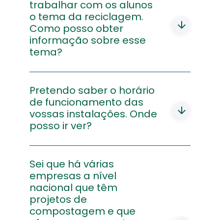
e mencionar as quantidades pretendidas.
trabalhar com os alunos
o tema da reciclagem.
Como posso obter
informação sobre esse
tema?
Podemos disponibilizar material de
comunicação e sensibilização,
Pretendo saber o horário
nomeadamente folhetos, e para o efeito
de funcionamento das
deve enviar um
vossas instalações. Onde
email
para a Linha da
Reciclagem
posso ir ver?
atendimento@linhadareciclagem.pt
fazer o enquadramento do seu projeto e
mencionar as quantidades pretendidas.
Essa informação está disponível no site
EGF, no separador
Sei que há várias
Contactos
-
>Empresas. Depois deve selecionar a
empresas a nível
empresa da sua área de residência e
nacional que têm
consultar os horários disponíveis de cada
projetos de
instalação. Se não souber qual é a
compostagem e que