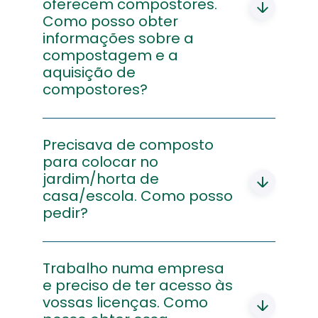
empresa que recebe e valoriza os
oferecem compostores.
resíduos na sua região, siga este
Como posso obter
link
informações sobre a
www.egf.pt/pt/contactos/empresas/
compostagem e a
aquisição de
compostores?
Deverá contactar o serviço de
atendimento da Linha da Reciclagem
Precisava de composto
gratuitamente através do telefone 800
para colocar no
911 400,
jardim/horta de
email:
casa/escola. Como posso
atendimento@linhadareciclagem.pt
,
para obter essa informação.
pedir?
Deverá contactar o serviço de
atendimento da Linha da Reciclagem
Trabalho numa empresa
gratuitamente através do telefone 800
e preciso de ter acesso às
911 400,
vossas licenças. Como
email:
atendimento@linhadareciclagem.pt
, com