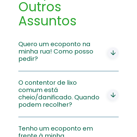
Outros
Assuntos
Quero um ecoponto na
minha rua! Como posso
pedir?
A colocação de Ecopontos é analisada
com os técnicos da Autarquia e da
O contentor de lixo
Empresa de gestão de resíduos da sua
comum está
área de residência. Para este efeito,
cheio/danificado. Quando
poderá enviar um email
podem recolher?
para
atendimento@linhadareciclagem.pt
ou
contactar o seu Município.
A recolha/substituição do contentor de
lixo comum é da responsabilidade do
Tenho um ecoponto em
Município. Deve contactar o município da
frente à minha